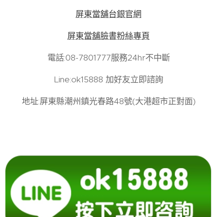
屏東當舖台銀官網
屏東當舖臉書粉絲專頁
電話:08-7801777服務24hr不中斷
Line:ok15888 加好友立即諮詢
地址:屏東縣潮州鎮光春路48號(大港超市正對面)