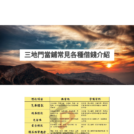
三地門當鋪常見各種借錢介紹