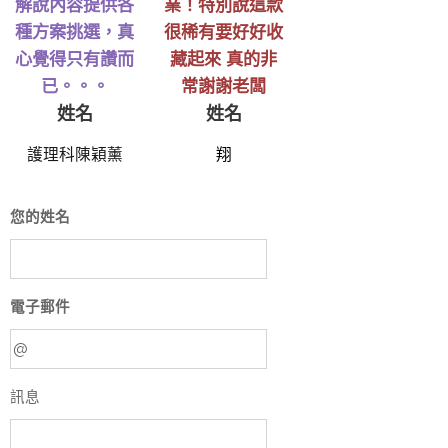
解說內容提供各
業！特別說這款
種方案挑選，真
很稀有要好好收
心覺得只有讚而
藏起來 真的非
已。。。
常謝謝老闆
姓名
姓名
護理科陳穎薰
翔
您的姓名
電子郵件
訊息