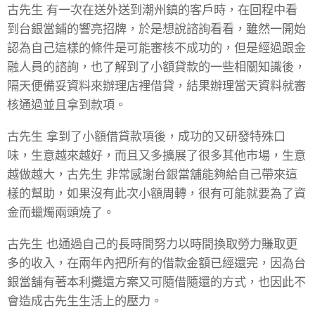
古先生 有一次在送外送到潮州鎮的客戶時，在回程中看
到台銀當鋪的響亮招牌，於是想說諮詢看看，雖然一開始
認為自己這樣的條件是可能審核不成功的，但是經過跟金
融人員的諮詢，也了解到了小額貸款的一些相關知識後，
隔天便備妥資料來辦理店裡借貸，結果辦理當天資料就審
核通過並且拿到款項。
古先生 拿到了小額借貸款項後，成功的又研發特殊口
味，生意越來越好，而且又多擴展了很多其他市場，生意
越做越大，古先生 非常感謝台銀當舖能夠給自己帶來這
樣的幫助，如果沒有此次小額周轉，很有可能就要為了資
金而蠟燭兩頭燒了。
古先生 也通過自己的長時間努力以時間換取勞力賺取更
多的收入，在兩年內把所有的借款金額已經還完，因為台
銀當舖有著本利攤還方案又可隨借隨還的方式，也因此不
會造成古先生生活上的壓力。