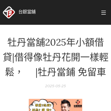
台銀當舖
牡丹當舖2025年小額借
貸|借得像牡丹花開一樣輕
鬆，❤️|牡丹當鋪 免留車
2025-05-25