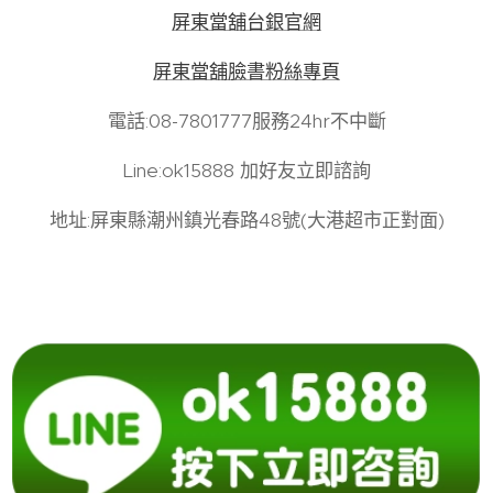
屏東當舖台銀官網
屏東當舖臉書粉絲專頁
電話:08-7801777服務24hr不中斷
Line:ok15888 加好友立即諮詢
地址:屏東縣潮州鎮光春路48號(大港超市正對面)