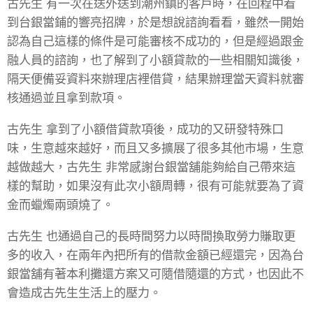
古先生 有一次在送外送到潮州鎮的客戶時，在回程中看
到台銀當鋪的響亮招牌，於是想說諮詢看看，雖然一開始
認為自己這樣的條件是可能審核不成功的，但是經過跟金
融人員的諮詢，也了解到了小額貸款的一些相關知識後，
隔天便備妥資料來辦理店裡借貸，結果辦理當天資料就審
核通過並且拿到款項。
古先生 拿到了小額借貸款項後，成功的又研發特殊口
味，生意越來越好，而且又多擴展了很多其他市場，生意
越做越大，古先生 非常感謝台銀當舖能夠給自己帶來這
樣的幫助，如果沒有此次小額周轉，很有可能就要為了資
金而蠟燭兩頭燒了。
古先生 也通過自己的長時間努力以時間換取勞力賺取更
多的收入，在兩年內把所有的借款金額已經還完，因為台
銀當舖有著本利攤還方案又可隨借隨還的方式，也因此不
會造成古先生生活上的壓力。