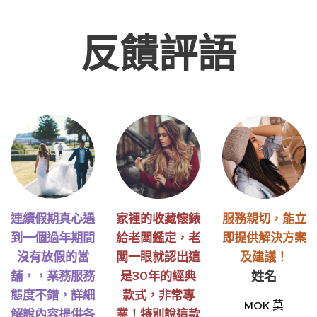
反饋評語
連續假期真心遇
家裡的收藏懷錶
服務親切，能立
到一個過年期間
給老闆鑑定，老
即提供解決方案
沒有放假的當
闆一眼就認出這
及建議！
舖，，業務服務
是30年的經典
姓名
態度不錯，詳細
款式，非常專
MOK 莫
解說內容提供各
業！特別說這款