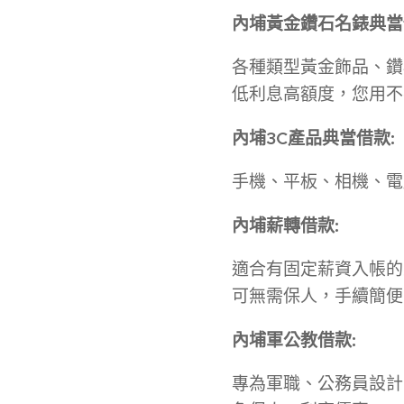
內埔
黃金鑽石名錶典當
各種類型黃金飾品、鑽
低利息高額度，您用不
內埔
3C
產品典當借款
:
手機、平板、相機、電腦
內埔
薪轉借款
:
適合有固定薪資入帳的
可無需保人，手續簡便
內埔
軍公教借款
:
專為軍職、公務員設計