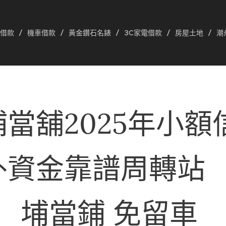
借款
機車借款
黃金鑽石名錶
3C家電借款
房屋土地
潮
當舖2025年小額
外資金靠譜周轉站❤️
埔當鋪 免留車