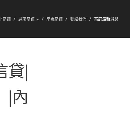
州當舖
屏東當舖
來義當舖
聯絡我們
當舖最新消息
信貸|
|內