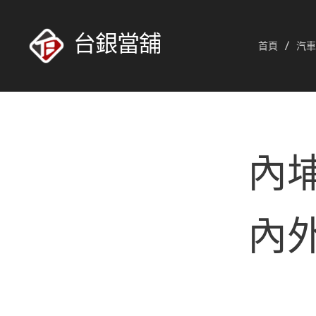
台銀當舖
首頁
汽車
內埔
內