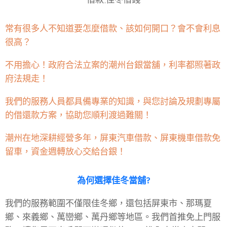
常有很多人不知道要怎麼借款、該如何開口？會不會利息
很高？
不用擔心！政府合法立案的潮州台銀當舖，利率都照著政
府法規走！
我們的服務人員都具備專業的知識，與您討論及規劃專屬
的借還款方案，協助您順利渡過難關！
潮州在地深耕經營多年，屏東汽車借款、屏東機車借款免
留車，資金週轉放心交給台銀！
為何選擇佳冬當舖?
我們的服務範圍不僅限佳冬鄉，還包括屏東市、那瑪夏
鄉、來義鄉、萬巒鄉、萬丹鄉等地區。我們首推免上門服