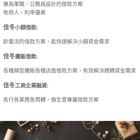
專為軍職、公務員設計的借款方案
免保人，利率優惠
佳冬
小額借款
:
鈔靈活的借款方案，能快速解決小額資金需求
佳冬
攤販借款
:
各種類型攤販各種店面借款方案，有效解決週轉資金需求
佳冬
工商企業融資
:
各行各業應急周轉，做生意專屬借款方案