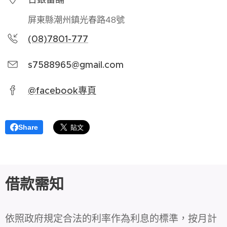
屏東縣潮州鎮光春路48號
(08)7801-777
s7588965@gmail.com
@facebook專頁
Share
借款需知
依照政府規定合法的利率作為利息的標準，按月計