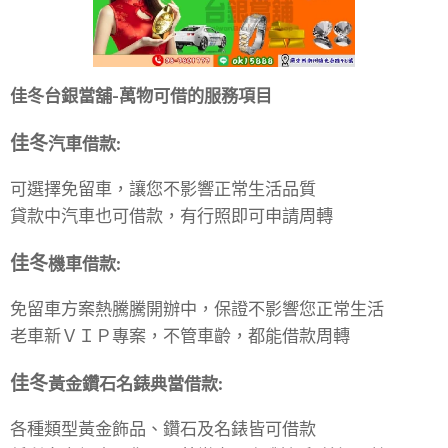
佳冬台銀當舖
-
萬物可借的服務項目
佳冬
汽車借款
:
可選擇免留車，讓您不影響正常生活品質
貸款中汽車也可借款，有行照即可申請周轉
佳冬
機車借款
:
免留車方案熱騰騰開辦中，保證不影響您正常生活
老車新ＶＩＰ專案，不管車齡，都能借款周轉
佳冬
黃金鑽石名錶典當借款
:
各種類型黃金飾品、鑽石及名錶皆可借款