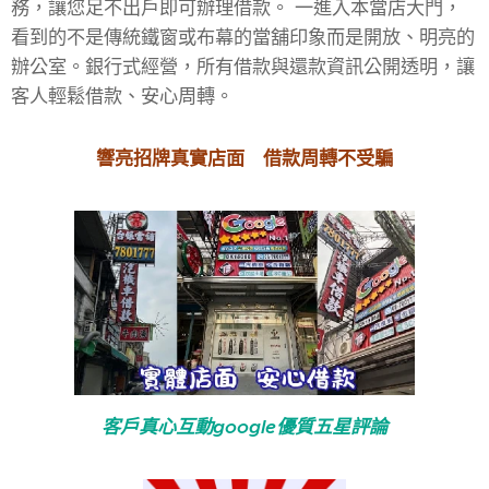
務，讓您足不出戶即可辦理借款。 一進入本當店大門，
看到的不是傳統鐵窗或布幕的當舖印象而是開放、明亮的
辦公室。銀行式經營，所有借款與還款資訊公開透明，讓
客人輕鬆借款、安心周轉。
響亮招牌真實店面 借款周轉不受騙
客戶真心互動google優質五星評論