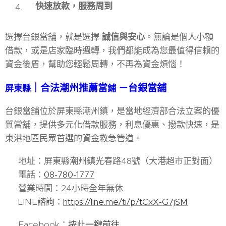
快速放款，服務周到
選擇台銀當舖，就是選擇
誠信與安心
。無論是個人小額
借款，或是店家臨時週轉，我們都能成為您最值得信賴的
資金後盾，幫助您輕鬆周轉，不再為資金煩惱！
｜合法潮州推薦當
－台銀當舖
屏東縣
鋪
台銀當舖位於屏東縣潮州鎮，是當地經濟部合法立案的優
質當舖，提供多元化借款服務，利息優惠、撥款快速，是
東港地區民眾首選的資金救急管道。
📍 地址：屏東縣潮州鎮光春路48號（大港超市正對面）
📞 電話：
08-780-1777
🕒 營業時間：24小時全年無休
📱 LINE諮詢：
https://line.me/ti/p/tCxX-G7jSM
🔎 Facebook：
按此一鍵前往