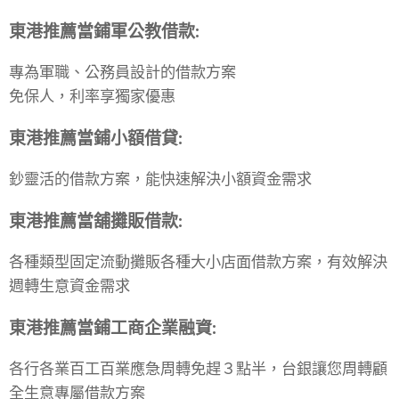
東港
推薦當
鋪
軍公教借款
:
專為軍職、公務員設計的借款方案
免保人，利率享獨家優惠
東港
推薦當
鋪
小額借貸
:
鈔靈活的借款方案，能快速解決小額資金需求
東港
推薦當舖
攤販借款
:
各種類型固定流動攤販各種大小店面借款方案，有效解決
週轉生意資金需求
東港
推薦當
鋪
工商企業融資
:
各行各業百工百業應急周轉免趕３點半，台銀讓您周轉顧
全生意專屬借款方案