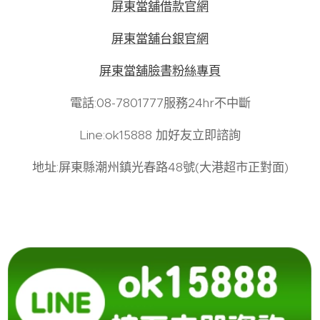
屏東當舖借款官網
屏東當舖台銀官網
屏東當舖臉書粉絲專頁
電話:08-7801777服務24hr不中斷
Line:ok15888 加好友立即諮詢
地址:屏東縣潮州鎮光春路48號(大港超市正對面)