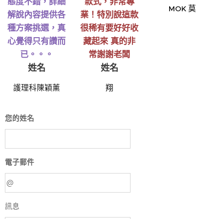
態度不錯，詳細
款式，非常專
MOK 莫
解說內容提供各
業！特別說這款
種方案挑選，真
很稀有要好好收
心覺得只有讚而
藏起來 真的非
已。。。
常謝謝老闆
姓名
姓名
護理科陳穎薰
翔
您的姓名
電子郵件
訊息