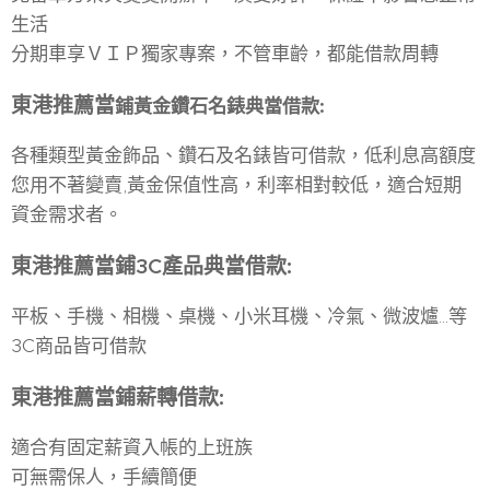
生活
分期車享ＶＩＰ獨家專案，不管車齡，都能借款周轉
東港
推薦當
鋪
黃金鑽石名錶典當借款
:
各種類型黃金飾品、鑽石及名錶皆可借款，低利息高額度
您用不著變賣,黃金保值性高，利率相對較低，適合短期
資金需求者。
東港
推薦當
鋪
3C
產品典當借款
:
平板、手機、相機、桌機、小米耳機、冷氣、微波爐...等
3C商品皆可借款
東港
推薦當
鋪
薪轉借款
:
適合有固定薪資入帳的上班族
可無需保人，手續簡便