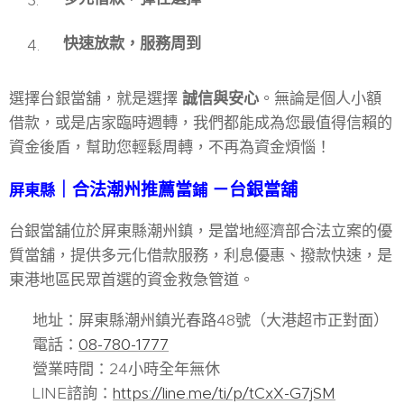
快速放款，服務周到
選擇台銀當舖，就是選擇
誠信與安心
。無論是個人小額
借款，或是店家臨時週轉，我們都能成為您最值得信賴的
資金後盾，幫助您輕鬆周轉，不再為資金煩惱！
｜合法潮州推薦當
－台銀當舖
屏東縣
鋪
台銀當舖位於屏東縣潮州鎮，是當地經濟部合法立案的優
質當舖，提供多元化借款服務，利息優惠、撥款快速，是
東港地區民眾首選的資金救急管道。
📍 地址：屏東縣潮州鎮光春路48號（大港超市正對面）
📞 電話：
08-780-1777
🕒 營業時間：24小時全年無休
📱 LINE諮詢：
https://line.me/ti/p/tCxX-G7jSM