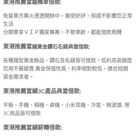
東港
推薦當
機車借款
:
鋪
免留車方案火燙燙開辦中，廣受好評，保證不影響您正常
生活
分期車享ＶＩＰ獨家專案，不管車齡，都能借款周轉
東港
推薦當
鋪
黃金鑽石名錶典當借款
:
各種類型黃金飾品、鑽石及名錶皆可借款，低利息高額度
您用不著變賣,黃金保值性高，利率相對較低，適合短期
資金需求者。
東港
推薦當
鋪
3C
產品典當借款
:
平板、手機、相機、桌機、小米耳機、冷氣、微波爐...等
3C商品皆可借款
東港
推薦當
鋪
薪轉借款
: