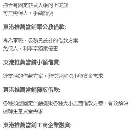
適合有固定薪資入帳的上班族
可無需保人，手續簡便
東港
推薦當
鋪
軍公教借款
:
專為軍職、公務員設計的借款方案
免保人，利率享獨家優惠
東港
推薦當
鋪
小額借貸
:
鈔靈活的借款方案，能快速解決小額資金需求
東港
推薦當舖
攤販借款
:
各種類型固定流動攤販各種大小店面借款方案，有效解決
週轉生意資金需求
東港
推薦當
鋪
工商企業融資
: