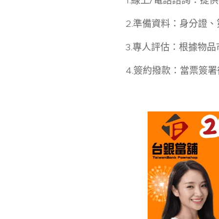
1.線上/電話諮詢：提
2.準備資料：身分證
3.專人評估：根據物
4.簽約撥款：當票簽