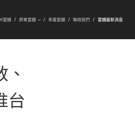
州當舖
屏東當舖
來義當舖
聯絡我們
當舖最新消息
教、
推台