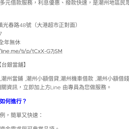
多元借款服務，利息優惠、撥款快速，是潮州地區民
州鎮光春路48號（大港超市正對面）
7
時全年無休
//line.me/ti/p/tCxX-G7jSM
尋【台銀當舖】
潮州當鋪 ,潮州小額借貸,潮州機車借款 ,潮州小額借錢
關資訊，立即加上方Line 由專員為您做服務。
如何進行
？
例，簡單又快速：