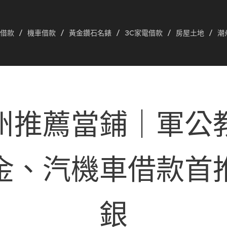
借款
機車借款
黃金鑽石名錶
3C家電借款
房屋土地
潮
州推薦當鋪｜軍公
金、汽機車借款首
銀