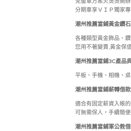
免留車方案火燙燙開辦
分期車享ＶＩＰ獨家專
潮州推薦當
鋪
黃金鑽石
各種類型黃金飾品、鑽
您用不著變賣,黃金保
潮州推薦當
鋪
3C
產品
平板、手機、相機、桌機
潮州推薦當
鋪
薪轉借款
適合有固定薪資入帳的
可無需保人，手續簡便
潮州推薦當
鋪
軍公教借